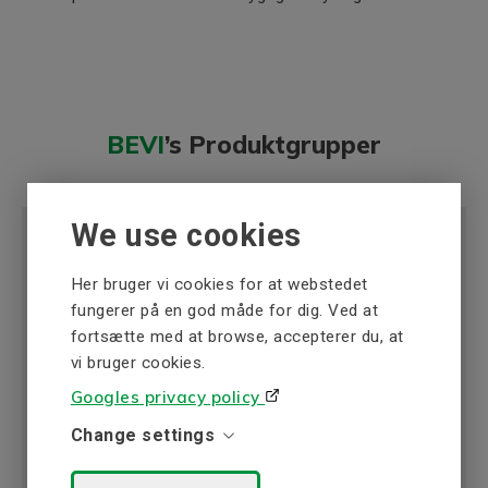
BEVI
’s Produktgrupper
We use cookies
Her bruger vi cookies for at webstedet
fungerer på en god måde for dig. Ved at
Elmotorer
fortsætte med at browse, accepterer du, at
Energieffektive elektriske motorer af høj kvalitet
vi bruger cookies.
er BEVI's specialitet. Det er materialevalget,
Googles privacy policy
såsom kvaliteten der gør vores elektriske
Change settings
motorer mere energieffektive.
Læs mere