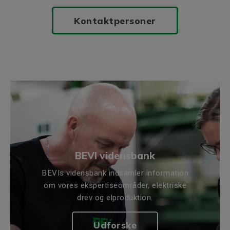
Kontaktpersoner
BEVI vidensbank
BEVIs vidensbank indsamler information
om vores ekspertiseområder, elektriske
drev og elproduktion.
Udforske