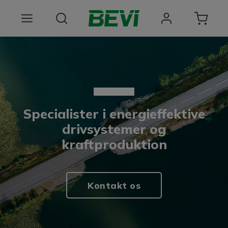
Produkter
Anvendelsesomrader
Tjenester
Specialister i energieffektive
Kvalitet og bæredygtighed
drivsystemer og
kraftproduktion
Virksomheden BEVI
Choose language
Kontakt os