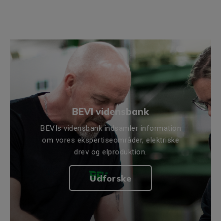
BEVI vidensbank
BEVIs vidensbank indsamler information
om vores ekspertiseområder, elektriske
drev og elproduktion.
Udforske