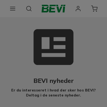
Produkter
Anvendelsesomrader
Tjenester
Kvalitet og bæredygtighed
Virksomheden BEVI
BEVI nyheder
Choose language
Er du interesseret i hvad der sker hos BEVI?
Deltag i de seneste nyheder.