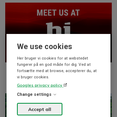
We use cookies
Her bruger vi cookies for at webstedet
fungerer på en god måde for dig. Ved at
Mød os på HI Tech & Industry
fortsætte med at browse, accepterer du, at
Scandinavia
vi bruger cookies.
Googles privacy policy
Change settings
Accept all