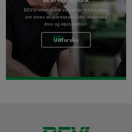
BEVI vidensbank
BEVIs vidensbank indsamler information
om vores ekspertiseområder, elektriske
drev og elproduktion.
Udforske