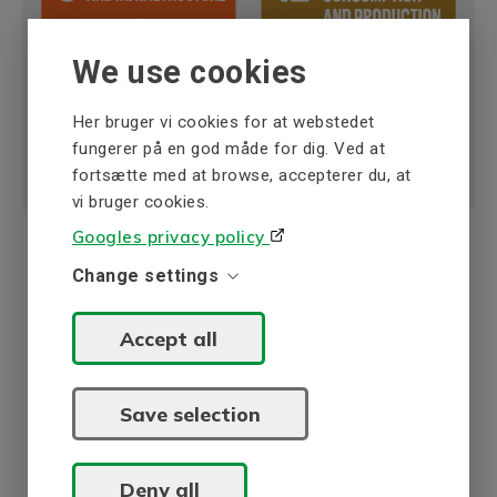
We use cookies
Her bruger vi cookies for at webstedet
fungerer på en god måde for dig. Ved at
fortsætte med at browse, accepterer du, at
vi bruger cookies.
Googles privacy policy
Change settings
ISO-certificering
Accept all
BEVI AB i Sverige har et kvalitets- og
miljøledelsessystem, der er certificeret i henhold
til ISO 9001 og ISO 14001.
Save selection
Systemet er gennemgået af Intertek Certification AB og
omfatter udvikling, fremstilling, service og salg af
Deny all
elektriske maskiner med perifert udstyr