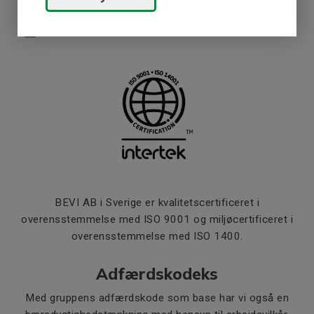
ISO 9001/14001 certifikate - BEVI AB (en)
BEVI AB i Sverige er kvalitetscertificeret i
overensstemmelse med ISO 9001 og miljøcertificeret i
overensstemmelse med ISO 1400.
Adfærdskodeks
Med gruppens adfærdskode som base har vi også en