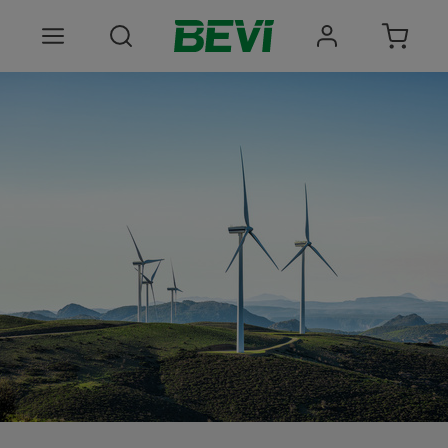
Produkter
Anvendelsesomrader
Tjenester
Kvalitet og bæredygtighed
Virksomheden BEVI
Choose language