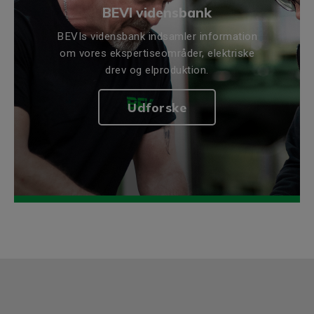
BEVI vidensbank
BEVIs vidensbank indsamler information
om vores ekspertiseområder, elektriske
drev og elproduktion.
Udforske