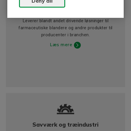
Deny all
Forarbejdning af mad og drikke
Leverer blandt andet drivende løsninger til
farmaceutiske blandere og andre produkter til
producenter i branchen.
Læs mere
Savværk og træindustri