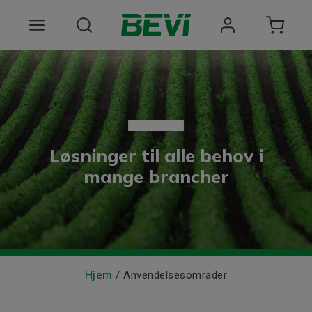
Produkter
Anvendelsesomrader
Tjenester
Løsninger til alle behov i
Kvalitet og bæredygtighed
mange brancher
Virksomheden BEVI
Choose language
Hjem
/ Anvendelsesomrader