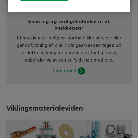
Smøring og vedligeholdelse af et
snekkegear
Et snekkegear behøver normalt ikke service eller
genopfyldning af olie. Hvis gearkassen tages ud
af drift i en længere periode i et fugtigt miljø,
anbefaler vi, at den er fyldt helt med olie.
Læs mere
Viklingsmaterialeviden