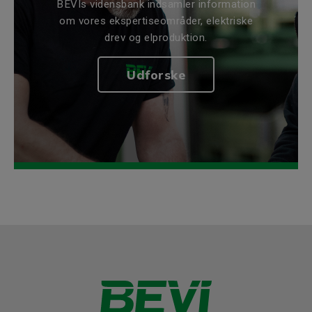
BEVIs vidensbank indsamler information
om vores ekspertiseområder, elektriske
drev og elproduktion.
Udforske