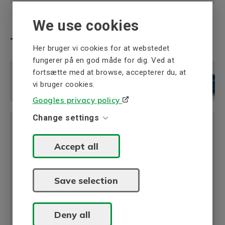
We use cookies
Transmissionsviden
Her bruger vi cookies for at webstedet
fungerer på en god måde for dig. Ved at
fortsætte med at browse, accepterer du, at
vi bruger cookies.
Googles privacy policy
Change settings
Rådgivning om valg af snekkegear
Accept all
Faktorer, der skal overvejes, når du vælger det
rigtige gear til en given applikation.
Læs mere
Save selection
Deny all