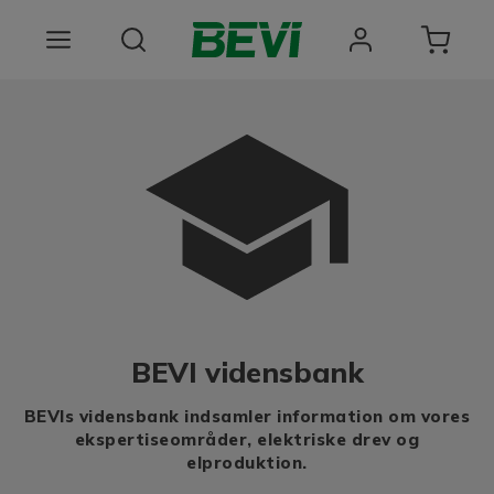
Produkter
Anvendelsesomrader
Tjenester
Kvalitet og bæredygtighed
Virksomheden BEVI
BEVI vidensbank
Choose language
BEVIs vidensbank indsamler information om vores
ekspertiseområder, elektriske drev og
elproduktion.