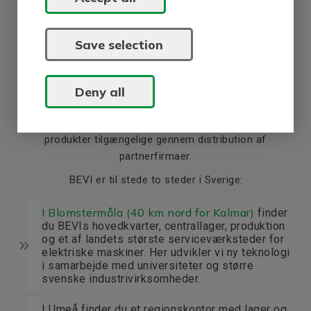
Save selection
BEVI i verden
BEVI er til stede i Sverige, Danmark, Norge, Finland, Kina
Deny all
og Indien. Det giver god, lokal kontakt og god
tilgængelighed. I Litauen, Estland og Sydkorea er vores
produkter tilgængelige gennem distribution af
partnerfirmaer.
BEVI er til stede to steder i Sverige:
I Blomstermåla (40 km nord for Kalmar)
finder
du BEVIs hovedkvarter, centrallager, produktion
og et af landets største serviceværksteder for
elektriske maskiner. Her udvikler vi ny teknologi
i samarbejde med universiteter og større
svenske industrivirksomheder.
I Umeå finder du et regionskontor med lager og