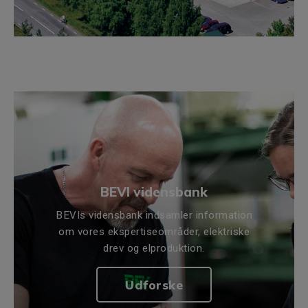
BEVI vidensbank
BEVIs vidensbank indsamler information
om vores ekspertiseområder, elektriske
drev og elproduktion.
Udforske