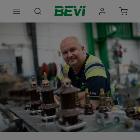
Produkter
Anvendelsesomrader
Tjenester
Kvalitet og bæredygtighed
Virksomheden BEVI
Choose language