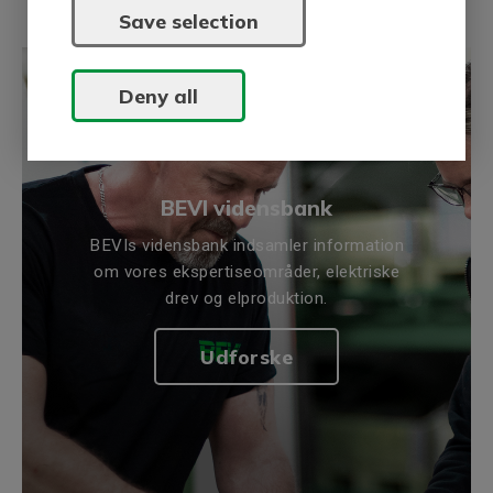
Save selection
Deny all
BEVI vidensbank
BEVIs vidensbank indsamler information
om vores ekspertiseområder, elektriske
drev og elproduktion.
Udforske