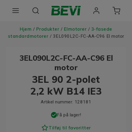
Produkter
Hjem
Produkter
Elmotorer
3-fasede
/
/
/
standardmotorer
/ 3EL090L2C-FC-AA-C96 El motor
Anvendelsesomrader
3EL090L2C-FC-AA-C96 El
Tjenester
motor
Kvalitet og bæredygtighed
3EL 90 2-polet
Virksomheden BEVI
2,2 kW B14 IE3
Choose language
Artikel nummer:
128181
Få på lager!
Tilføj til favoritter