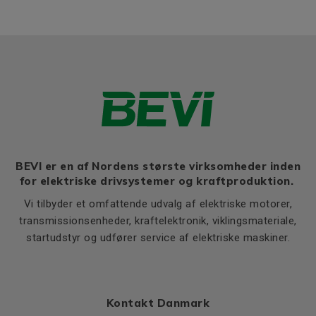
Efficiency class
IE3
Thernal protection
PTC 150°C
Ratio of starting current to
7,2
rated current (Ia/In)
Ratio of starting torque to
3,0
rated torque (Ma/Mn)
Ratio of sweeping torque to
3,8
rated torque (Mmax/Mn)
Moment of iniertia, (J),
BEVI er en af Nordens største virksomheder inden
0,00221
(kgm²)
for elektriske drivsystemer og kraftproduktion.
Product series
3EL
Vi tilbyder et omfattende udvalg af elektriske motorer,
transmissionsenheder, kraftelektronik, viklingsmateriale,
Cooling (IC)
411
startudstyr og udfører service af elektriske maskiner.
Temperature rise class
B
Weight
Net weight (kg)
17
Kontakt Danmark