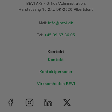
BEVI A/S - Office/Administration:
Material and colour
Herstedvang 10 2.tv, DK-2620 Albertslund
Colour
Grey, RAL 7031
Housing
Aluminium
info@bevi.dk
Mail:
Bearings DE and NDE
+45 39 67 36 05
Tel:
Bearing DE
6205 2Z C3
Bearing NDE
6205 2Z C3
Kontakt
Kontakt
Kontaktpersoner
Virksomheden BEVI