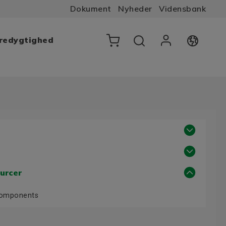
Dokument
Nyheder
Vidensbank
æredygtighed
urcer
Components