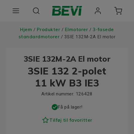
Produkter
Hjem
Produkter
Elmotorer
3-fasede
/
/
/
standardmotorer
/ 3SIE 132M-2A El motor
Anvendelsesomrader
3SIE 132M-2A El motor
Tjenester
3SIE 132 2-polet
Kvalitet og bæredygtighed
11 kW B3 IE3
Virksomheden BEVI
Artikel nummer:
126428
Choose language
Få på lager!
Tilføj til favoritter