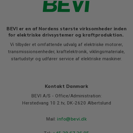
Ratio of starting current to
8,1
rated current (Ia/In)
Ratio of starting torque to
2,6
rated torque (Ma/Mn)
BEVI er en af Nordens største virksomheder inden
for elektriske drivsystemer og kraftproduktion.
Ratio of sweeping torque to
3,8
rated torque (Mmax/Mn)
Vi tilbyder et omfattende udvalg af elektriske motorer,
Moment of iniertia, (J),
transmissionsenheder, kraftelektronik, viklingsmateriale,
0,021
(kgm²)
startudstyr og udfører service af elektriske maskiner.
Product series
3SIE
Cooling (IC)
411
Sound pressure
68
Kontakt Danmark
BEVI A/S - Office/Administration:
Weight
Herstedvang 10 2.tv, DK-2620 Albertslund
Net weight (kg)
96
info@bevi.dk
Mail:
Material and colour
Colour
Blue, RAL 5010