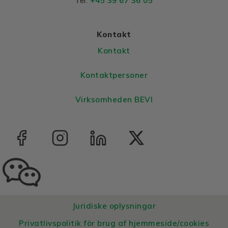
+45 39 67 36 05
Tel:
Bearings DE and NDE
Bearing DE
6308 2Z C3
Kontakt
Bearing NDE
6308 2Z C3
Kontakt
Kontaktpersoner
Virksomheden BEVI
Juridiske oplysningar
Privatlivspolitik för brug af hjemmeside/cookies