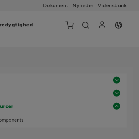
Dokument
Nyheder
Vidensbank
æredygtighed
urcer
Components