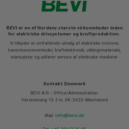
K
12
Ratio of starting current to
5,5
rated current (Ia/In)
Ratio of starting torque to
2,2
rated torque (Ma/Mn)
BEVI er en af Nordens største virksomheder inden
for elektriske drivsystemer og kraftproduktion.
Ratio of sweeping torque to
2,9
rated torque (Mmax/Mn)
Vi tilbyder et omfattende udvalg af elektriske motorer,
Moment of iniertia, (J),
transmissionsenheder, kraftelektronik, viklingsmateriale,
0,0361
(kgm²)
startudstyr og udfører service af elektriske maskiner.
Product series
3SIE
Cooling (IC)
411
Temperature rise class
B
Kontakt Danmark
Sound pressure
60
BEVI A/S - Office/Administration:
Herstedvang 10 2.tv, DK-2620 Albertslund
Weight
Net weight (kg)
46
info@bevi.dk
Mail:
Material and colour