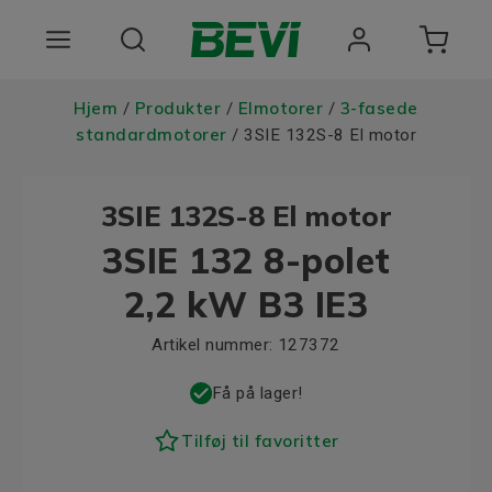
Produkter
Hjem
Produkter
Elmotorer
3-fasede
/
/
/
standardmotorer
/ 3SIE 132S-8 El motor
Anvendelsesomrader
3SIE 132S-8 El motor
Tjenester
3SIE 132 8-polet
Kvalitet og bæredygtighed
2,2 kW B3 IE3
Virksomheden BEVI
Artikel nummer:
127372
Choose language
Få på lager!
Tilføj til favoritter