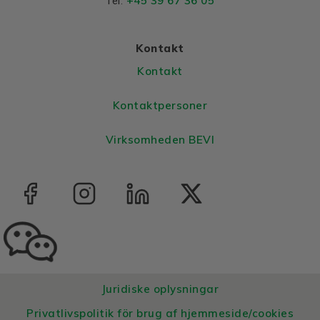
+45 39 67 36 05
Tel:
Colour
Blue, RAL 5010
Housing
Aluminium
Kontakt
Bearings DE and NDE
Kontakt
Bearing DE
6308 2Z C3
Kontaktpersoner
Bearing NDE
6308 2Z C3
Virksomheden BEVI
Juridiske oplysningar
Privatlivspolitik för brug af hjemmeside/cookies