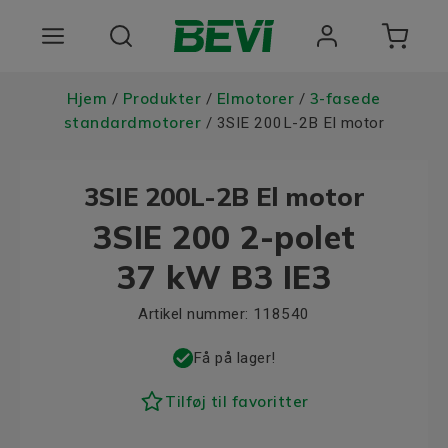
Produkter
Hjem
Produkter
Elmotorer
3-fasede
/
/
/
standardmotorer
/ 3SIE 200L-2B El motor
Anvendelsesomrader
3SIE 200L-2B El motor
Tjenester
3SIE 200 2-polet
Kvalitet og bæredygtighed
37 kW B3 IE3
Virksomheden BEVI
Artikel nummer:
118540
Choose language
Få på lager!
Tilføj til favoritter