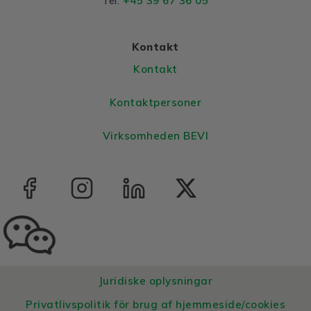
+45 39 67 36 05
Tel:
Housing
Cast iron
Bearings DE and NDE
Kontakt
Bearing DE
6312 C3
Kontakt
Bearing NDE
6312 C3
Kontaktpersoner
Virksomheden BEVI
Juridiske oplysningar
Privatlivspolitik för brug af hjemmeside/cookies