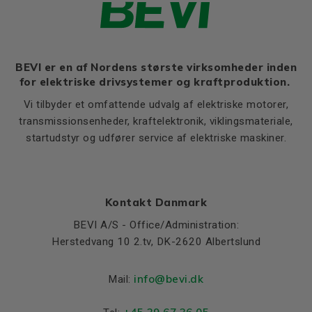
HA
32
Ratio of starting current to
6,3
rated current (Ia/In)
HD
520
Ratio of starting torque to
2,2
K
19
rated torque (Ma/Mn)
BEVI er en af Nordens største virksomheder inden
for elektriske drivsystemer og kraftproduktion.
Ratio of sweeping torque to
2,6
rated torque (Mmax/Mn)
Vi tilbyder et omfattende udvalg af elektriske motorer,
Moment of iniertia, (J),
transmissionsenheder, kraftelektronik, viklingsmateriale,
0,20
(kgm²)
startudstyr og udfører service af elektriske maskiner.
Product series
3SIE
Cooling (IC)
411
Temperature rise class
B
Kontakt Danmark
BEVI A/S - Office/Administration:
Weight
Herstedvang 10 2.tv, DK-2620 Albertslund
Net weight (kg)
295
info@bevi.dk
Mail:
Material and colour
Colour
Blue, RAL 5010