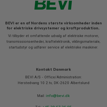
Ratio of starting current to
8,1
rated current (Ia/In)
Ratio of starting torque to
2,6
rated torque (Ma/Mn)
BEVI er en af Nordens største virksomheder inden
for elektriske drivsystemer og kraftproduktion.
Ratio of sweeping torque to
3,8
rated torque (Mmax/Mn)
Vi tilbyder et omfattende udvalg af elektriske motorer,
Moment of iniertia, (J),
transmissionsenheder, kraftelektronik, viklingsmateriale,
0,021
(kgm²)
startudstyr og udfører service af elektriske maskiner.
Product series
3SIE
Cooling (IC)
411
Sound pressure
68
Kontakt Danmark
BEVI A/S - Office/Administration:
Weight
Herstedvang 10 2.tv, DK-2620 Albertslund
Net weight (kg)
96
info@bevi.dk
Mail:
Material and colour
Colour
Blue, RAL 5010