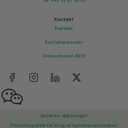
+45 39 67 36 05
Tel:
Bearings DE and NDE
Bearing DE
6308 2Z C3
Kontakt
Bearing NDE
6308 2Z C3
Kontakt
Kontaktpersoner
Virksomheden BEVI
Juridiske oplysningar
Privatlivspolitik för brug af hjemmeside/cookies