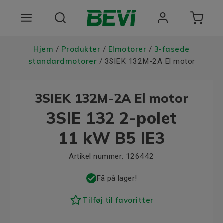
Produkter
Hjem
Produkter
Elmotorer
3-fasede
/
/
/
standardmotorer
/ 3SIEK 132M-2A El motor
Anvendelsesomrader
3SIEK 132M-2A El motor
Tjenester
3SIE 132 2-polet
Kvalitet og bæredygtighed
11 kW B5 IE3
Virksomheden BEVI
Artikel nummer:
126442
Choose language
Få på lager!
Tilføj til favoritter