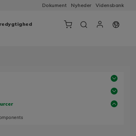
Dokument
Nyheder
Vidensbank
æredygtighed
urcer
Components