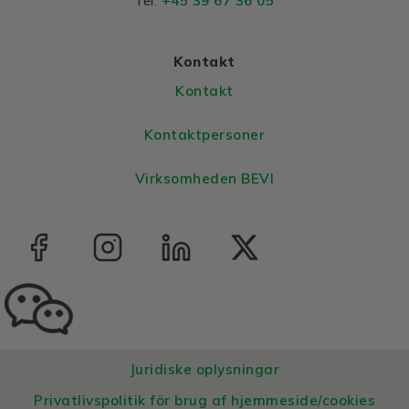
+45 39 67 36 05
Tel:
Colour
Blue, RAL 5010
Housing
Cast iron
Kontakt
Bearings DE and NDE
Kontakt
Bearing DE
6315 C3
Kontaktpersoner
Bearing NDE
6315 C3
Virksomheden BEVI
Juridiske oplysningar
Privatlivspolitik för brug af hjemmeside/cookies