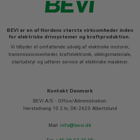
Thernal protection
PTC 140°C
Ratio of starting current to
7,6
rated current (Ia/In)
BEVI er en af Nordens største virksomheder inden
Ratio of starting torque to
2,5
for elektriske drivsystemer og kraftproduktion.
rated torque (Ma/Mn)
Vi tilbyder et omfattende udvalg af elektriske motorer,
Ratio of sweeping torque to
2,9
rated torque (Mmax/Mn)
transmissionsenheder, kraftelektronik, viklingsmateriale,
startudstyr og udfører service af elektriske maskiner.
Moment of iniertia, (J),
1,00
(kgm²)
Product series
3SIE
Cooling (IC)
411
Kontakt Danmark
Temperature rise class
B
BEVI A/S - Office/Administration:
Herstedvang 10 2.tv, DK-2620 Albertslund
Weight
Net weight (kg)
520
info@bevi.dk
Mail:
Material and colour