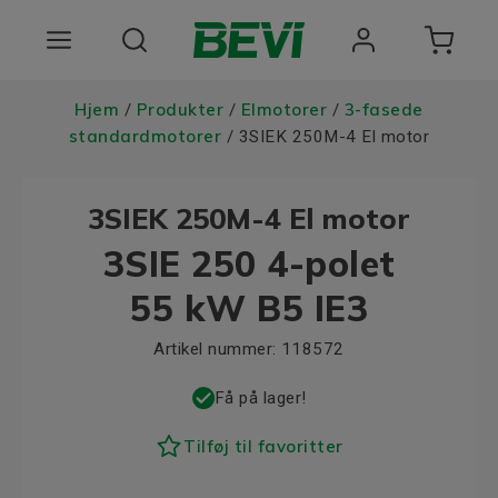
Produkter
Hjem
Produkter
Elmotorer
3-fasede
/
/
/
standardmotorer
/ 3SIEK 250M-4 El motor
Anvendelsesomrader
3SIEK 250M-4 El motor
Tjenester
3SIE 250 4-polet
Kvalitet og bæredygtighed
55 kW B5 IE3
Virksomheden BEVI
Artikel nummer:
118572
Choose language
Få på lager!
Tilføj til favoritter