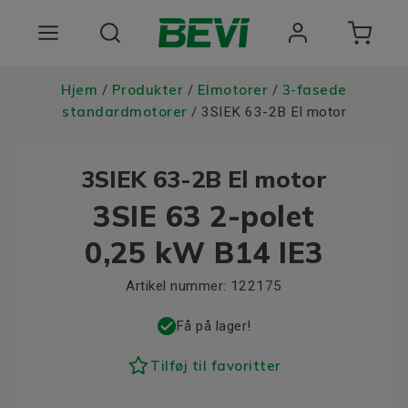
Produkter
Hjem
Produkter
Elmotorer
3-fasede
/
/
/
standardmotorer
/ 3SIEK 63-2B El motor
Anvendelsesomrader
3SIEK 63-2B El motor
Tjenester
3SIE 63 2-polet
Kvalitet og bæredygtighed
0,25 kW B14 IE3
Virksomheden BEVI
Artikel nummer:
122175
Choose language
Få på lager!
Tilføj til favoritter