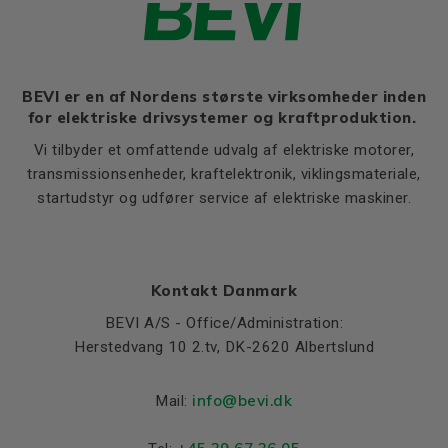
(kgm²)
Product series
3SIE
Cooling (IC)
411
BEVI er en af Nordens største virksomheder inden
Temperature rise class
B
for elektriske drivsystemer og kraftproduktion.
Weight
Vi tilbyder et omfattende udvalg af elektriske motorer,
transmissionsenheder, kraftelektronik, viklingsmateriale,
Net weight (kg)
4.2
startudstyr og udfører service af elektriske maskiner.
Material and colour
Colour
Blue, RAL 5010
Housing
Aluminium
Kontakt Danmark
BEVI A/S - Office/Administration:
Bearings DE and NDE
Herstedvang 10 2.tv, DK-2620 Albertslund
Bearing DE
6202 2Z
Bearing NDE
6202 2Z
info@bevi.dk
Mail: