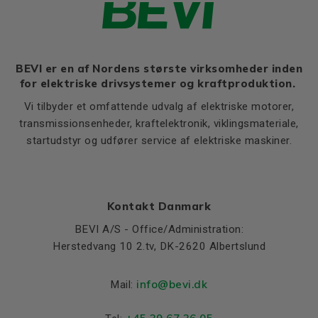
Ratio of sweeping torque to
3,0
rated torque (Mmax/Mn)
Moment of iniertia, (J),
0,00048
(kgm²)
BEVI er en af Nordens største virksomheder inden
for elektriske drivsystemer og kraftproduktion.
Product series
3SIE
Vi tilbyder et omfattende udvalg af elektriske motorer,
Cooling (IC)
411
transmissionsenheder, kraftelektronik, viklingsmateriale,
Temperature rise class
B
startudstyr og udfører service af elektriske maskiner.
Weight
Net weight (kg)
5
Kontakt Danmark
Material and colour
BEVI A/S - Office/Administration:
Colour
Blue, RAL 5010
Herstedvang 10 2.tv, DK-2620 Albertslund
Housing
Aluminium
info@bevi.dk
Mail:
Bearings DE and NDE
Bearing DE
6203 2Z