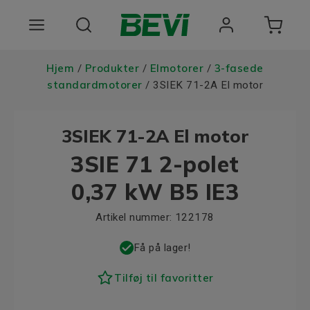
Produkter
Hjem
Produkter
Elmotorer
3-fasede
/
/
/
standardmotorer
/ 3SIEK 71-2A El motor
Anvendelsesomrader
3SIEK 71-2A El motor
Tjenester
3SIE 71 2-polet
Kvalitet og bæredygtighed
0,37 kW B5 IE3
Virksomheden BEVI
Artikel nummer:
122178
Choose language
Få på lager!
Tilføj til favoritter