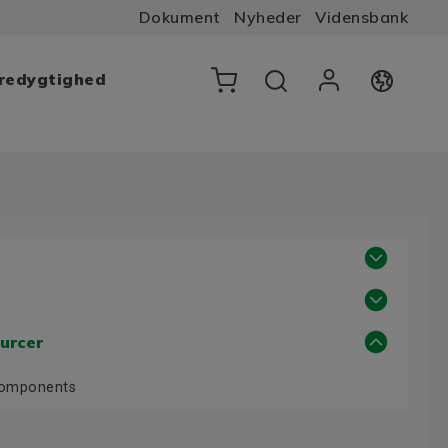
Dokument
Nyheder
Vidensbank
æredygtighed
urcer
Components