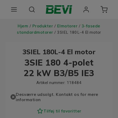
Produkter
Hjem
Produkter
Elmotorer
3-fasede
/
/
/
standardmotorer
/ 3SIEL 180L-4 El motor
Anvendelsesomrader
3SIEL 180L-4 El motor
Tjenester
3SIE 180 4-polet
Kvalitet og bæredygtighed
22 kW B3/B5 IE3
Virksomheden BEVI
Artikel nummer:
118484
Choose language
Desværre udsolgt. Kontakt os for mere
information
Tilføj til favoritter