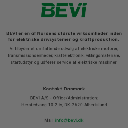
HD
414
Thernal protection
PTC 140°C
K
15
Ratio of starting current to
8,5
rated current (Ia/In)
Flange, B5
Ratio of starting torque to
3,2
rated torque (Ma/Mn)
LA (B5)
13
BEVI er en af Nordens største virksomheder inden
for elektriske drivsystemer og kraftproduktion.
Ratio of sweeping torque to
M (B5)
300
3,6
rated torque (Mmax/Mn)
Vi tilbyder et omfattende udvalg af elektriske motorer,
N (B5)
250
Moment of iniertia, (J),
transmissionsenheder, kraftelektronik, viklingsmateriale,
0,185
P (B5)
350
(kgm²)
startudstyr og udfører service af elektriske maskiner.
S, mm Ø (B5)
19
Product series
3SIE
T (B5)
5
Cooling (IC)
411
Temperature rise class
B
Kontakt Danmark
Sound pressure
67
BEVI A/S - Office/Administration:
Herstedvang 10 2.tv, DK-2620 Albertslund
Weight
Net weight (kg)
200
info@bevi.dk
Mail: