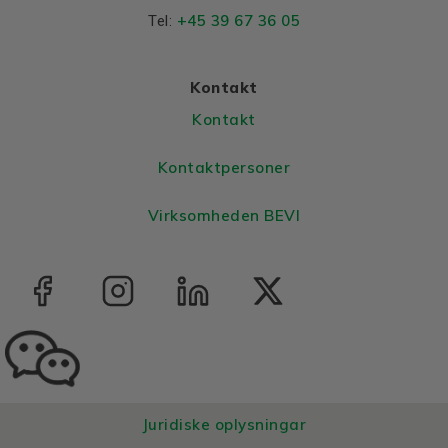
Material and colour
+45 39 67 36 05
Tel:
Colour
Blue, RAL 5010
Housing
Cast iron
Kontakt
Bearings DE and NDE
Kontakt
Bearing DE
6311 2Z C3
Kontaktpersoner
Bearing NDE
6311 2Z C3
Virksomheden BEVI
Juridiske oplysningar