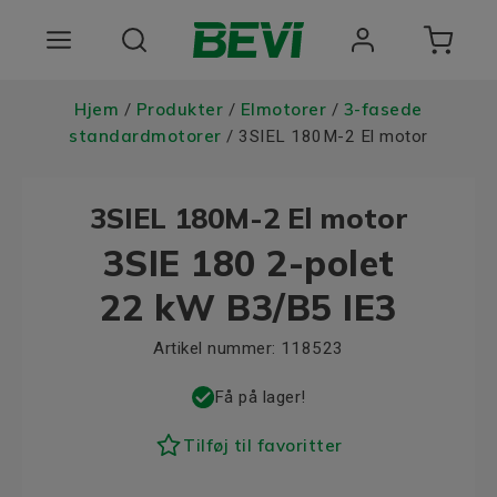
Produkter
Hjem
Produkter
Elmotorer
3-fasede
/
/
/
standardmotorer
/ 3SIEL 180M-2 El motor
Anvendelsesomrader
3SIEL 180M-2 El motor
Tjenester
3SIE 180 2-polet
Kvalitet og bæredygtighed
22 kW B3/B5 IE3
Virksomheden BEVI
Artikel nummer:
118523
Choose language
Få på lager!
Tilføj til favoritter