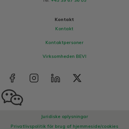
+45 39 67 36 05
Tel:
Colour
Blue, RAL 5010
Housing
Cast iron
Kontakt
Bearings DE and NDE
Kontakt
Bearing DE
6311 2Z C3
Kontaktpersoner
Bearing NDE
6311 2Z C3
Virksomheden BEVI
Juridiske oplysningar
Privatlivspolitik för brug af hjemmeside/cookies