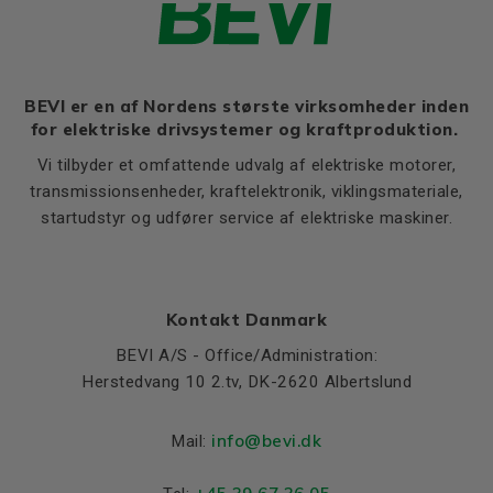
K
15
Ratio of starting current to
9,2
rated current (Ia/In)
Flange, B5
Ratio of starting torque to
3,2
rated torque (Ma/Mn)
LA (B5)
13
BEVI er en af Nordens største virksomheder inden
for elektriske drivsystemer og kraftproduktion.
Ratio of sweeping torque to
M (B5)
300
3,7
rated torque (Mmax/Mn)
Vi tilbyder et omfattende udvalg af elektriske motorer,
N (B5)
250
Moment of iniertia, (J),
transmissionsenheder, kraftelektronik, viklingsmateriale,
0,095
P (B5)
350
(kgm²)
startudstyr og udfører service af elektriske maskiner.
S, mm Ø (B5)
19
Product series
3SIE
T (B5)
5
Cooling (IC)
411
Temperature rise class
B
Kontakt Danmark
Sound pressure
75
BEVI A/S - Office/Administration:
Herstedvang 10 2.tv, DK-2620 Albertslund
Weight
Net weight (kg)
190
info@bevi.dk
Mail:
Material and colour