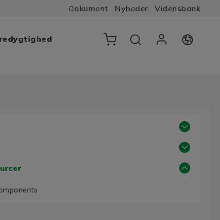
Dokument
Nyheder
Vidensbank
æredygtighed
urcer
Components