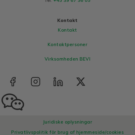
+45 39 67 36 05
Tel:
Colour
Blue, RAL 5010
Housing
Aluminium
Kontakt
Bearings DE and NDE
Kontakt
Bearing DE
6204 2Z
Kontaktpersoner
Bearing NDE
6204 2Z
Virksomheden BEVI
Juridiske oplysningar
Privatlivspolitik för brug af hjemmeside/cookies