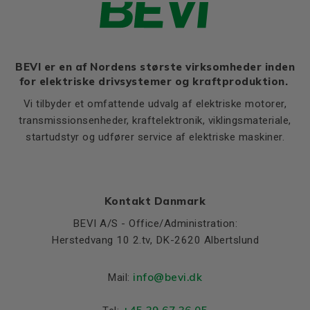
Thernal protection
PTC 140°C
Flange, B14 / C2
Ratio of starting current to
LE (B14 / C2)
12
6,3
rated current (Ia/In)
M (B14 / C2)
100
BEVI er en af Nordens største virksomheder inden
Ratio of starting torque to
4,1
for elektriske drivsystemer og kraftproduktion.
rated torque (Ma/Mn)
N (B14 / C2)
80
Vi tilbyder et omfattende udvalg af elektriske motorer,
Ratio of sweeping torque to
P (B14 / C2)
120
3,9
rated torque (Mmax/Mn)
transmissionsenheder, kraftelektronik, viklingsmateriale,
S, mm Ø (B14 / C2)
M6
startudstyr og udfører service af elektriske maskiner.
Moment of iniertia, (J),
0,00265
T (B14 / C2)
3
(kgm²)
Product series
3SIE
Cooling (IC)
411
Kontakt Danmark
Temperature rise class
B
BEVI A/S - Office/Administration:
Herstedvang 10 2.tv, DK-2620 Albertslund
Weight
Net weight (kg)
10.2
info@bevi.dk
Mail:
Material and colour