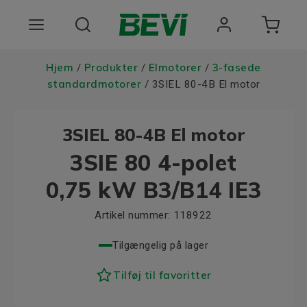
Produkter
Hjem
Produkter
Elmotorer
3-fasede
/
/
/
standardmotorer
/ 3SIEL 80-4B El motor
Anvendelsesomrader
3SIEL 80-4B El motor
Tjenester
3SIE 80 4-polet
Kvalitet og bæredygtighed
0,75 kW B3/B14 IE3
Virksomheden BEVI
Artikel nummer:
118922
Choose language
Tilgængelig på lager
Tilføj til favoritter