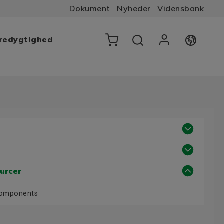
Dokument
Nyheder
Vidensbank
æredygtighed
urcer
Components