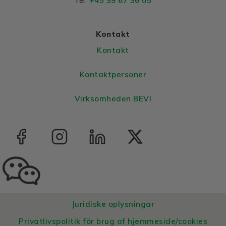
+45 39 67 36 05
Tel:
Colour
Blue, RAL 5010
Housing
Aluminium
Kontakt
Bearings DE and NDE
Kontakt
Bearing DE
6205 2Z C3
Kontaktpersoner
Bearing NDE
6205 2Z C3
Virksomheden BEVI
Juridiske oplysningar
Privatlivspolitik för brug af hjemmeside/cookies