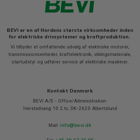
Thernal protection
PTC 140°C
Flange, B14 / C2
Ratio of starting current to
LE (B14 / C2)
10
8,0
rated current (Ia/In)
M (B14 / C2)
115
BEVI er en af Nordens største virksomheder inden
Ratio of starting torque to
2,7
for elektriske drivsystemer og kraftproduktion.
rated torque (Ma/Mn)
N (B14 / C2)
95
Vi tilbyder et omfattende udvalg af elektriske motorer,
Ratio of sweeping torque to
P (B14 / C2)
140
4,0
rated torque (Mmax/Mn)
transmissionsenheder, kraftelektronik, viklingsmateriale,
S, mm Ø (B14 / C2)
M8
startudstyr og udfører service af elektriske maskiner.
Moment of iniertia, (J),
0,0019
T (B14 / C2)
3
(kgm²)
Product series
3SIE
Cooling (IC)
411
Kontakt Danmark
Temperature rise class
B
BEVI A/S - Office/Administration:
Herstedvang 10 2.tv, DK-2620 Albertslund
Weight
Net weight (kg)
18.5
info@bevi.dk
Mail:
Material and colour