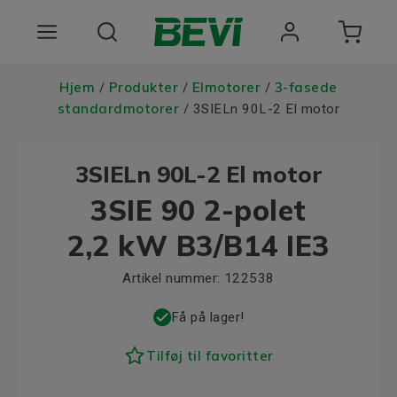
Produkter
Hjem
Produkter
Elmotorer
3-fasede
/
/
/
standardmotorer
/ 3SIELn 90L-2 El motor
Anvendelsesomrader
3SIELn 90L-2 El motor
Tjenester
3SIE 90 2-polet
Kvalitet og bæredygtighed
2,2 kW B3/B14 IE3
Virksomheden BEVI
Artikel nummer:
122538
Choose language
Få på lager!
Tilføj til favoritter