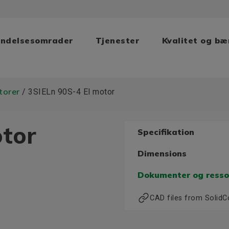
ndelsesomrader
Tjenester
Kvalitet og b
torer
/ 3SIELn 90S-4 El motor
otor
Specifikation
Dimensions
Dokumenter og resso
CAD files from Solid