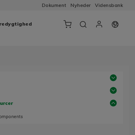
Dokument
Nyheder
Vidensbank
æredygtighed
urcer
Components