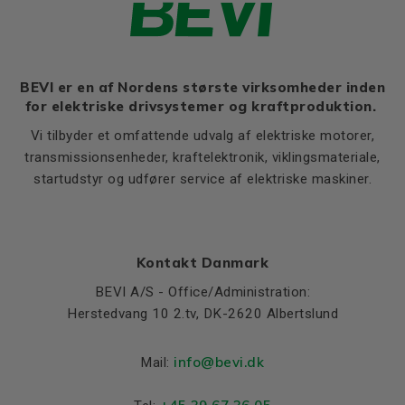
Ratio of starting current to
7,2
rated current (Ia/In)
Ratio of starting torque to
2,5
rated torque (Ma/Mn)
BEVI er en af Nordens største virksomheder inden
for elektriske drivsystemer og kraftproduktion.
Ratio of sweeping torque to
3,3
rated torque (Mmax/Mn)
Vi tilbyder et omfattende udvalg af elektriske motorer,
Moment of iniertia, (J),
transmissionsenheder, kraftelektronik, viklingsmateriale,
0,0115
(kgm²)
startudstyr og udfører service af elektriske maskiner.
Product series
3SIE
Cooling (IC)
411
Temperature rise class
B
Kontakt Danmark
Sound pressure
61
BEVI A/S - Office/Administration:
Herstedvang 10 2.tv, DK-2620 Albertslund
Weight
Net weight (kg)
35.5
info@bevi.dk
Mail:
Material and colour