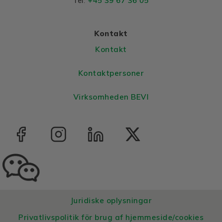
+45 39 67 36 05
Tel:
Colour
Blue, RAL 5010
Housing
Aluminium
Kontakt
Bearings DE and NDE
Kontakt
Bearing DE
6306 2Z C3
Kontaktpersoner
Bearing NDE
6306 2Z C3
Virksomheden BEVI
Juridiske oplysningar
Privatlivspolitik för brug af hjemmeside/cookies