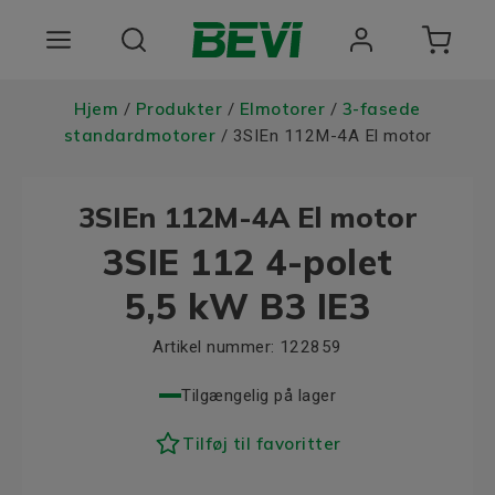
Produkter
Hjem
Produkter
Elmotorer
3-fasede
/
/
/
standardmotorer
/ 3SIEn 112M-4A El motor
Anvendelsesomrader
3SIEn 112M-4A El motor
Tjenester
3SIE 112 4-polet
Kvalitet og bæredygtighed
5,5 kW B3 IE3
Virksomheden BEVI
Artikel nummer:
122859
Choose language
Tilgængelig på lager
Tilføj til favoritter