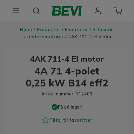
Produkter
Hjem
Produkter
Elmotorer
3-fasede
/
/
/
standardmotorer
/ 4AK 711-4 El motor
Anvendelsesomrader
4AK 711-4 El motor
Tjenester
4A 71 4-polet
Kvalitet og bæredygtighed
0,25 kW B14 eff2
Virksomheden BEVI
Artikel nummer:
112403
Choose language
Få på lager!
Tilføj til favoritter