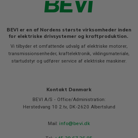
rated torque (Mmax/Mn)
Moment of iniertia, (J),
0,0008
(kgm²)
Product series
4A
BEVI er en af Nordens største virksomheder inden
for elektriske drivsystemer og kraftproduktion.
Cooling (IC)
411
Vi tilbyder et omfattende udvalg af elektriske motorer,
Temperature rise class
F
transmissionsenheder, kraftelektronik, viklingsmateriale,
startudstyr og udfører service af elektriske maskiner.
Weight
Net weight (kg)
6
Material and colour
Kontakt Danmark
Colour
Blue, RAL 5010
BEVI A/S - Office/Administration:
Housing
Aluminium
Herstedvang 10 2.tv, DK-2620 Albertslund
Bearings DE and NDE
info@bevi.dk
Mail:
Bearing DE
6202 2Z C3
Bearing NDE
6202 2Z C3