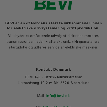
Ratio of sweeping torque to
M (B5)
265
2,3
rated torque (Mmax/Mn)
N (B5)
230
Moment of iniertia, (J),
0,031
P (B5)
300
(kgm²)
BEVI er en af Nordens største virksomheder inden
for elektriske drivsystemer og kraftproduktion.
S, mm Ø (B5)
15
Product series
4A3
Vi tilbyder et omfattende udvalg af elektriske motorer,
T (B5)
5
Cooling (IC)
411
transmissionsenheder, kraftelektronik, viklingsmateriale,
Temperature rise class
F
startudstyr og udfører service af elektriske maskiner.
Sound pressure
61
Weight
Kontakt Danmark
Net weight (kg)
48
BEVI A/S - Office/Administration:
Material and colour
Herstedvang 10 2.tv, DK-2620 Albertslund
Colour
Blue, RAL 5010
info@bevi.dk
Housing
Aluminium
Mail:
Bearings DE and NDE