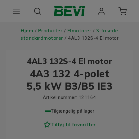
Produkter
Hjem
Produkter
Elmotorer
3-fasede
/
/
/
standardmotorer
/ 4AL3 132S-4 El motor
Anvendelsesomrader
4AL3 132S-4 El motor
Tjenester
4A3 132 4-polet
Kvalitet og bæredygtighed
5,5 kW B3/B5 IE3
Virksomheden BEVI
Artikel nummer:
121164
Choose language
Tilgængelig på lager
Tilføj til favoritter