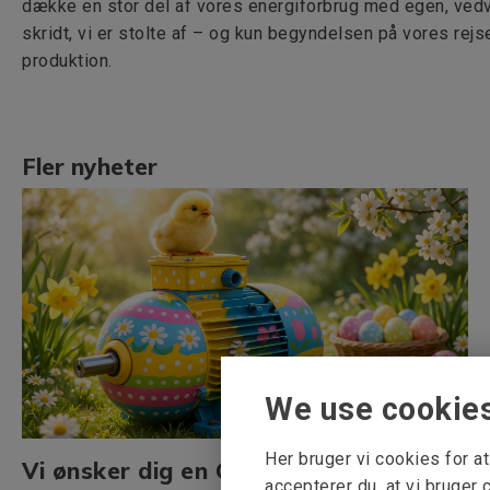
dække en stor del af vores energiforbrug med egen, vedva
skridt, vi er stolte af – og kun begyndelsen på vores re
produktion.
Fler nyheter
We use cookie
Her bruger vi cookies for 
Vi ønsker dig en Glædelig Påske!
accepterer du, at vi bruger 