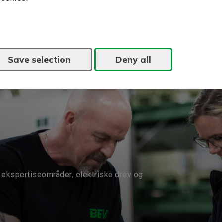
applikation
Fler nyheter
Save selection
Deny all
ekspertiseområder, elektriske drev og