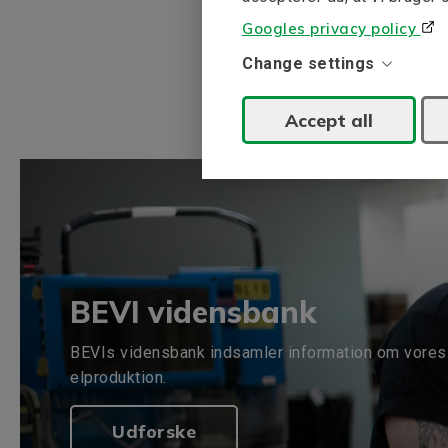
Googles privacy policy
Change settings
Accept all
BEVI vidensbank
BEVIs vidensbank indsamler information om vores 
elproduktion.
Udforske