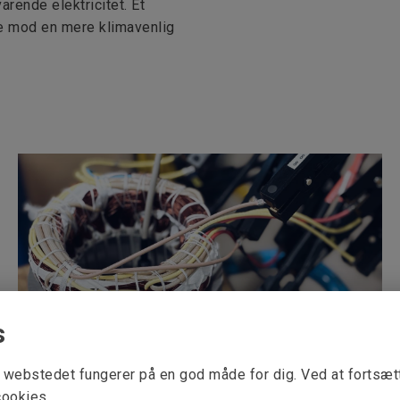
rende elektricitet. Et
jse mod en mere klimavenlig
s
at webstedet fungerer på en god måde for dig. Ved at fortsæ
Vi omvikler elmotorer – tilpasset din
cookies.