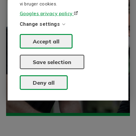
vi bruger cookies.
Googles privacy policy
Change settings
BEVI vidensbank
Accept all
BEVIs vidensbank indsamler information
om vores ekspertiseområder, elektriske
drev og elproduktion.
Save selection
Udforske
Deny all