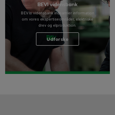
BEVI vidensbank
BEVIs vidensbank indsamler information
om vores ekspertiseområder, elektriske
drev og elproduktion.
Udforske