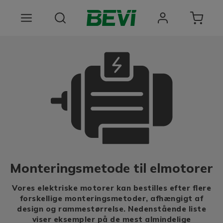
Produkter
Anvendelsesomrader
Tjenester
Kvalitet og bæredygtighed
Virksomheden BEVI
Monteringsmetode til elmotorer
Choose language
Vores elektriske motorer kan bestilles efter flere
forskellige monteringsmetoder, afhængigt af
design og rammestørrelse. Nedenstående liste
viser eksempler på de mest almindelige