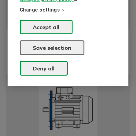
Change settings
V19 (IM 3631)
Accept all
Save selection
Fod- og flangemonterede motorer
(stor flange)
Deny all