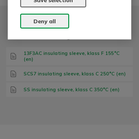
Deny all
Brochurer og datafoldere
13F3AC insulating sleeve, klass F 155°C
(en)
SCS7 insulating sleeve, klass C 250°C (en)
SS insulating sleeve, klass C 350°C (en)