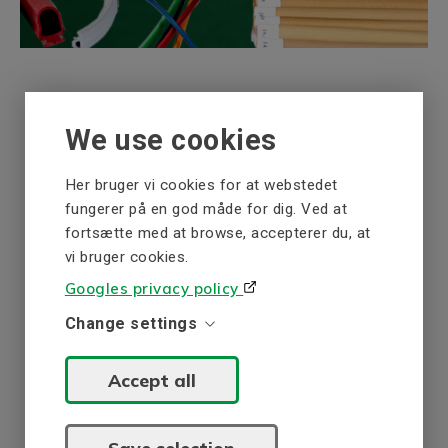
We use cookies
Her bruger vi cookies for at webstedet
fungerer på en god måde for dig. Ved at
Har du brug for et specielt
fortsætte med at browse, accepterer du, at
produkt eller en tilpasset
vi bruger cookies.
løsning?
Googles privacy policy
Change settings
Kontakt os
Accept all
Save selection