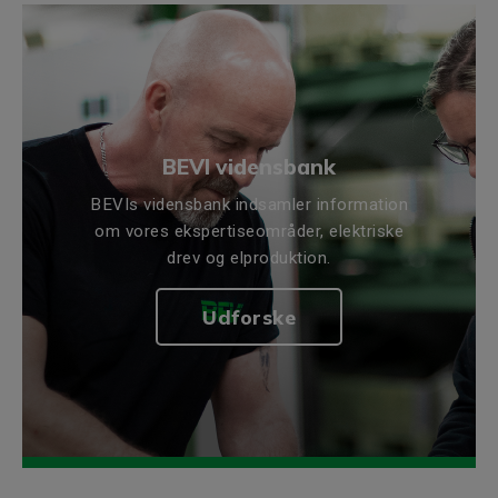
BEVI vidensbank
BEVIs vidensbank indsamler information
om vores ekspertiseområder, elektriske
drev og elproduktion.
Udforske