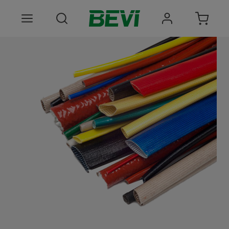
Produkter
Anvendelsesomrader
Tjenester
Kvalitet og bæredygtighed
Virksomheden BEVI
Choose language