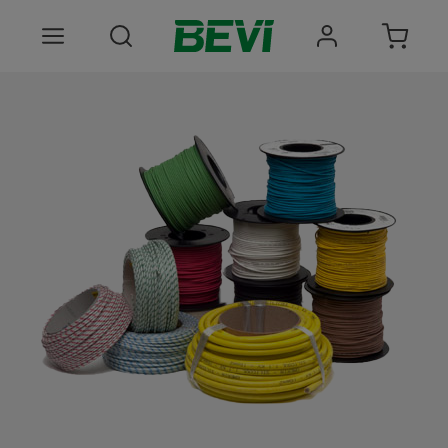
Produkter
Anvendelsesomrader
Tjenester
Kvalitet og bæredygtighed
Virksomheden BEVI
Choose language