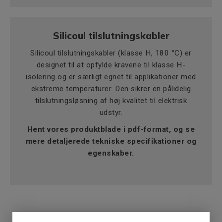
Silicoul tilslutningskabler
Silicoul tilslutningskabler (klasse H, 180 °C) er
designet til at opfylde kravene til klasse H-
isolering og er særligt egnet til applikationer med
ekstreme temperaturer. Den sikrer en pålidelig
tilslutningsløsning af høj kvalitet til elektrisk
udstyr.
Hent vores produktblade i pdf-format, og se
mere detaljerede tekniske specifikationer og
egenskaber.