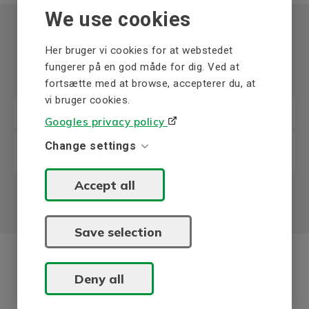
We use cookies
Her bruger vi cookies for at webstedet
Brochurer og datafoldere
fungerer på en god måde for dig. Ved at
fortsætte med at browse, accepterer du, at
vi bruger cookies.
Radox connection cable, class F 155°C (en)
Googles privacy policy
Silicoul connection cable, class H 180°C
Change settings
(en)
Accept all
Save selection
Deny all
Har du brug for et specielt