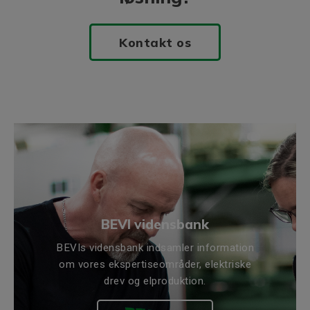
Kontakt os
BEVI vidensbank
BEVIs vidensbank indsamler information
om vores ekspertiseområder, elektriske
drev og elproduktion.