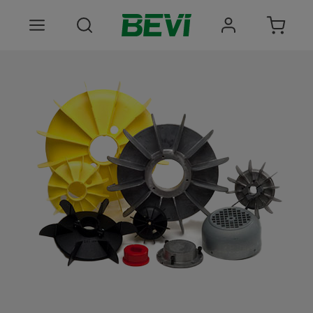
Produkter
Anvendelsesomrader
Tjenester
Kvalitet og bæredygtighed
Virksomheden BEVI
Choose language