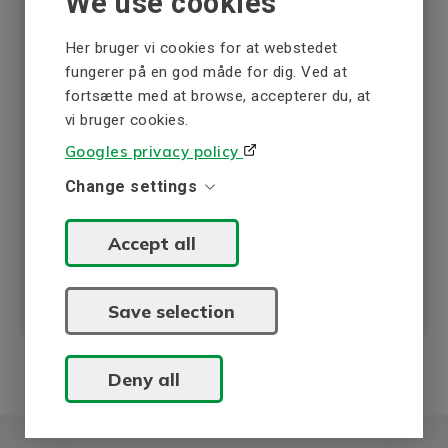
We use cookies
Original blæser til elmotorer
Her bruger vi cookies for at webstedet
fra BEVI
fungerer på en god måde for dig. Ved at
fortsætte med at browse, accepterer du, at
Kontakt kundesupport, hvis du er interesseret
vi bruger cookies.
i originale blæsere som reservedele til BEVI-
Googles privacy policy
elmotorer.
Change settings
Tag kontakt, eller hent vores produktblade i
pdf-format, og se teknisk information,
specifikationer og produktfunktioner.
Accept all
Save selection
Deny all