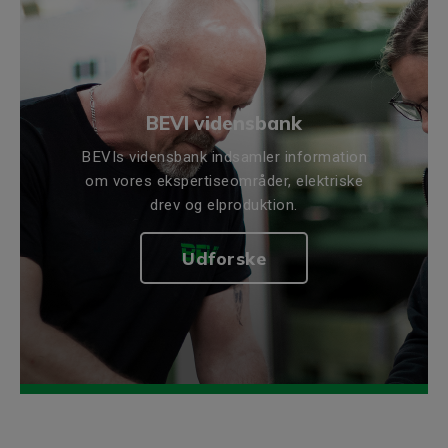
BEVI vidensbank
BEVIs vidensbank indsamler information
om vores ekspertiseområder, elektriske
drev og elproduktion.
Udforske