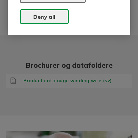
Deny all
Brochurer og datafoldere
Product catalouge winding wire (sv)