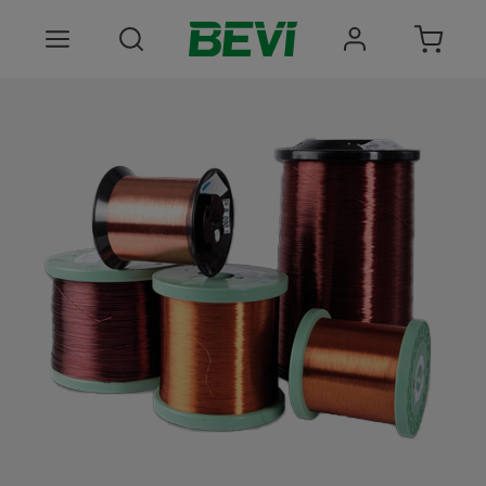
Produkter
Anvendelsesomrader
Tjenester
Kvalitet og bæredygtighed
Virksomheden BEVI
Choose language