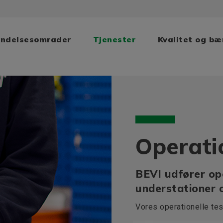
ndelsesomrader
Tjenester
Kvalitet og b
Operati
BEVI udfører ope
understationer 
Vores operationelle tes