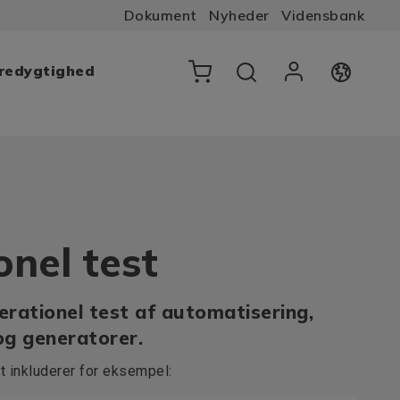
Dokument
Nyheder
Vidensbank
æredygtighed
onel test
rationel test af automatisering,
og generatorer.
t inkluderer for eksempel: