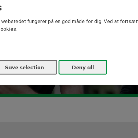
s
at webstedet fungerer på en god måde for dig. Ved at fortsæ
cookies.
ekspertiseområder, elektriske drev og
Save selection
Deny all