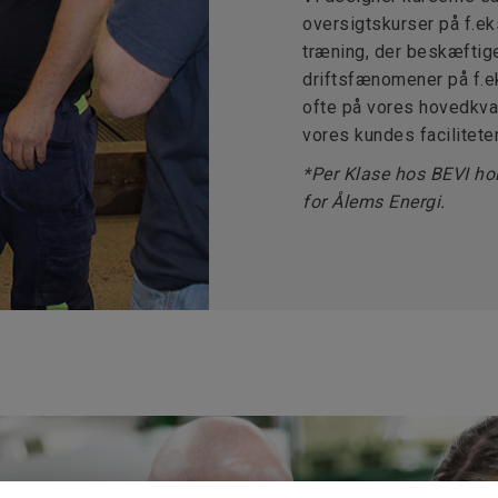
oversigtskurser på f.eks
træning, der beskæftige
driftsfænomener på f.e
ofte på vores hovedkvar
vores kundes faciliteter
*Per Klase hos BEVI ho
for Ålems Energi.