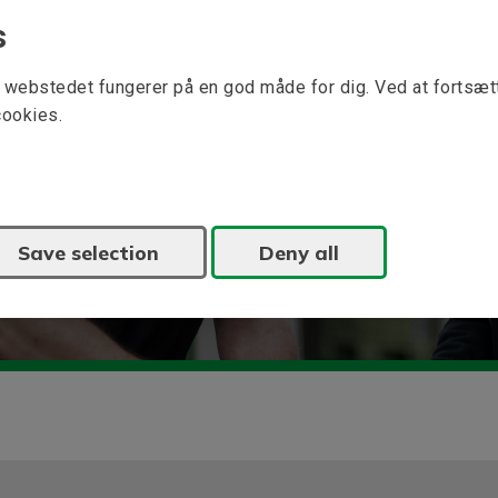
s
at webstedet fungerer på en god måde for dig. Ved at fortsæ
cookies.
ekspertiseområder, elektriske drev og
Save selection
Deny all