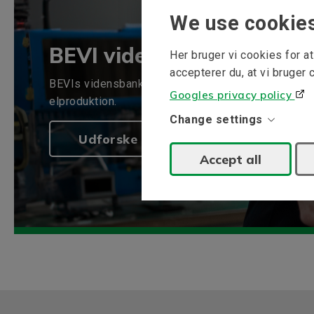
We use cookie
BEVI vidensbank
Her bruger vi cookies for 
accepterer du, at vi bruger 
BEVIs vidensbank indsamler information om vores 
Googles privacy policy
elproduktion.
Change settings
Udforske
Accept all