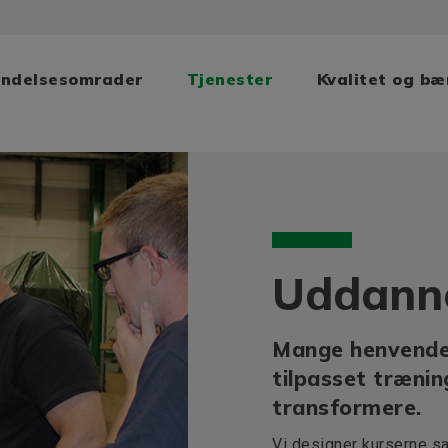
ndelsesomrader
Tjenester
Kvalitet og b
Uddann
Mange henvender 
tilpasset trænin
transformere.
Vi designer kurserne s