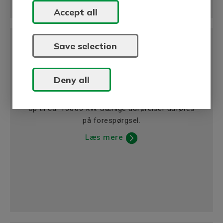
Accept all
Save selection
Deny all
Generatorer
BEVI tilbyder asynkrone og synkrone generatorer
op til ca. 10000 kW. Særlige udførelser udføres
på forespørgsel.
Læs mere