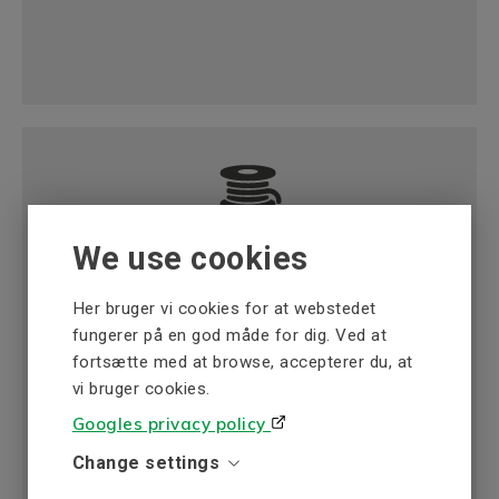
Viklingsmateriale
We use cookies
Spoleviklingsmaterialer inkluderer ledning,
isolering og meget mere til produktion eller
Her bruger vi cookies for at webstedet
reparation af elektriske motorer, transformere
fungerer på en god måde for dig. Ved at
og generatorer.
fortsætte med at browse, accepterer du, at
vi bruger cookies.
Læs mere
Googles privacy policy
Change settings