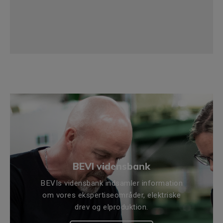
BEVI vidensbank
BEVIs vidensbank indsamler information
om vores ekspertiseområder, elektriske
drev og elproduktion.