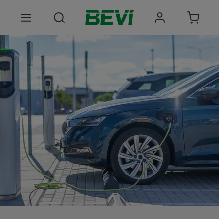
Produkter
Anvendelsesomrader
Tjenester
Kvalitet og bæredygtighed
Virksomheden BEVI