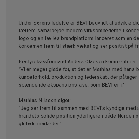
Under Sørens ledelse er BEVI begyndt at udvikle dig
tættere samarbejde mellem virksomhederne i koncer
logo og en fælles brandplatform lanceret som en del 
koncernen frem til stærk vækst og ser positivt på f
Bestyrelsesformand Anders Claeson kommenterer:
"Vi er meget glade for, at det er Mathias med hans b
kundeforhold, produktion og lederskab, der påtager 
spændende ekspansionsfase, som BEVI er i."
Mathias Nilsson siger:
"Jeg ser frem til sammen med BEVI's kyndige medar
brandets solide position yderligere i både Norden 
globale markeder."