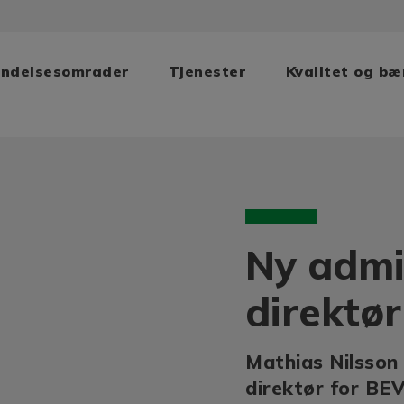
ndelsesomrader
Tjenester
Kvalitet og b
Ny admi
direktø
Mathias Nilsson
direktør for BE