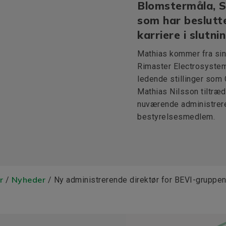
Blomstermåla, Sv
som har beslutte
karriere i slutn
Mathias kommer fra sin 
Rimaster Electrosystem 
ledende stillinger som C
Mathias Nilsson tiltræd
nuværende administrere
bestyrelsesmedlem.
r
Nyheder
/
/ Ny administrerende direktør for BEVI-gruppe