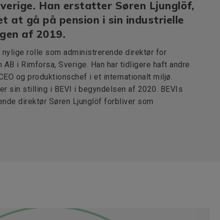
erige. Han erstatter Søren Ljunglöf,
t at gå på pension i sin industrielle
ingen af 2019.
nylige rolle som administrerende direktør for
AB i Rimforsa, Sverige. Han har tidligere haft andre
EO og produktionschef i et internationalt miljø.
er sin stilling i BEVI i begyndelsen af 2020. BEVIs
nde direktør Søren Ljunglöf forbliver som
n