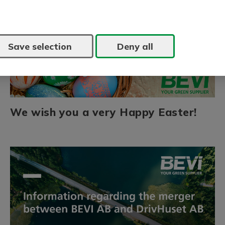
Save selection
Deny all
We wish you a very Happy Easter!