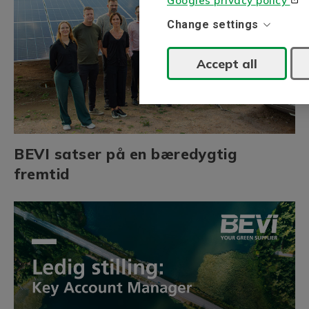
Googles privacy policy
Change settings
Accept all
BEVI satser på en bæredygtig
fremtid