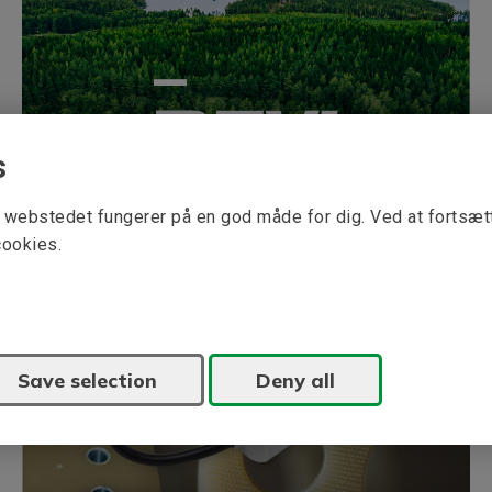
s
at webstedet fungerer på en god måde for dig. Ved at fortsæ
cookies.
Find the right energy class
Save selection
Deny all