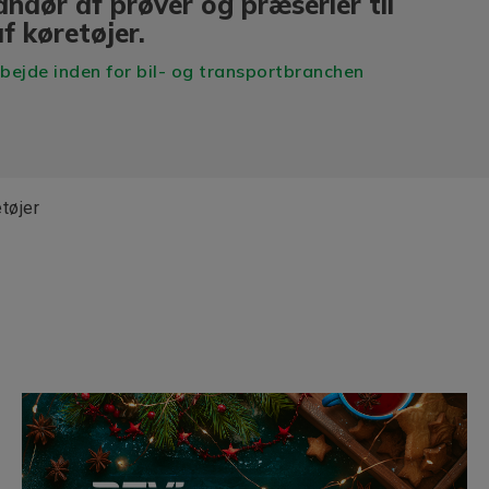
andør af prøver og præserier til
af køretøjer.
ejde inden for bil- og transportbranchen
etøjer