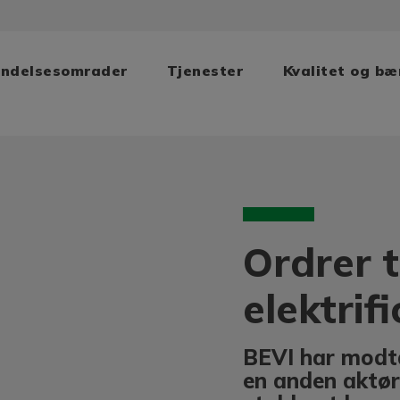
ndelsesomrader
Tjenester
Kvalitet og b
Ordrer t
elektrif
BEVI har modta
en anden aktør 